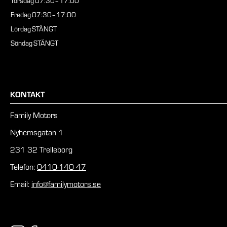
Torsdag
07:30–17:00
Fredag
07:30–17:00
Lördag
STÄNGT
Söndag
STÄNGT
KONTAKT
Family Motors
Nyhemsgatan 1
231 32 Trelleborg
Telefon:
0410-140 47
Email:
info@familymotors.se