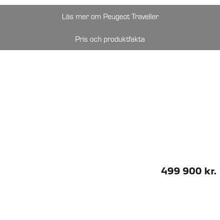
Läs mer om Peugeot Traveller
Pris och produktfakta